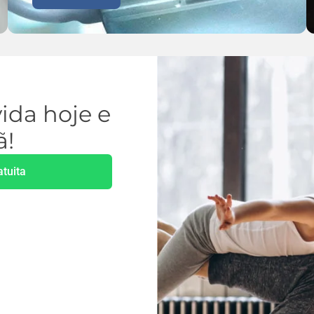
ida hoje e
ã!
atuita