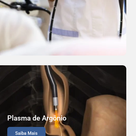
Plasma de Argônio
Saiba Mais