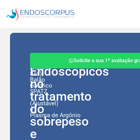
Procedimentos
Balão
Solicite a sua 1ª avaliação gr
Intragástrico
Endoscópicos
(volume
fixo),
Balão
no
Gástrico
SPATZ
tratamento
-
(Ajustável)
do
e
Plasma de Argônio
sobrepeso
e