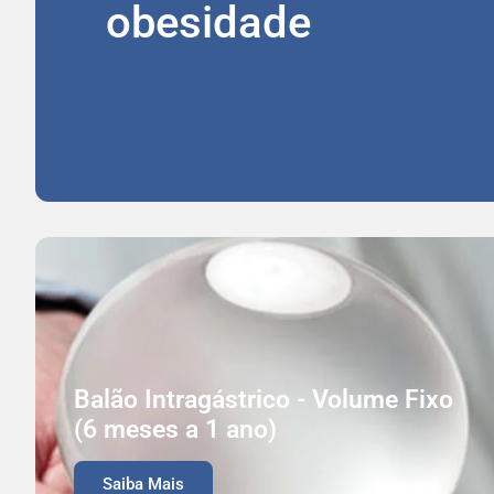
obesidade
Balão Intragástrico - Volume Fixo
(6 meses a 1 ano)
Saiba Mais