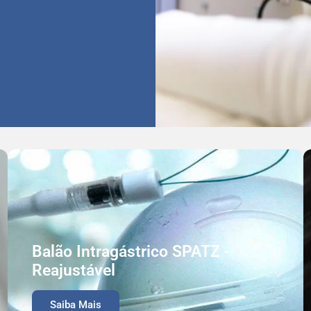
Balão Intragástrico SPATZ -
Reajustável
Saiba Mais